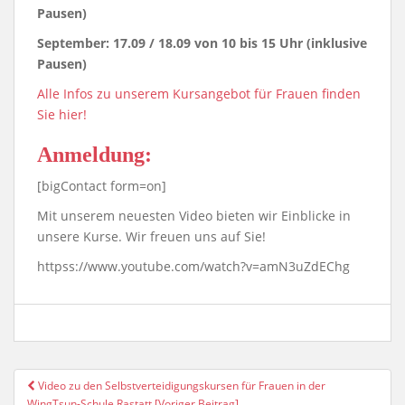
Pausen)
September: 17.09 / 18.09
von 10 bis 15 Uhr (inklusive
Pausen)
Alle Infos zu unserem Kursangebot für Frauen finden
Sie hier!
Anmeldung:
[bigContact form=on]
Mit unserem neuesten Video bieten wir Einblicke in
unsere Kurse. Wir freuen uns auf Sie!
httpss://www.youtube.com/watch?v=amN3uZdEChg
Video zu den Selbstverteidigungskursen für Frauen in der
Post Navigation
WingTsun-Schule Rastatt [Voriger Beitrag]