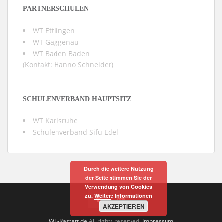
PARTNERSCHULEN
WT Ettlingen
WT Gaggenau
WT Baden Baden
(Kontakt:
Hanno Schneider
)
SCHULENVERBAND HAUPTSITZ
WT Karlsruhe
Schulenverband Sifu Edel
Durch die weitere Nutzung
der Seite stimmen Sie der
Verwendung von Cookies
zu.
Weitere Informationen
AKZEPTIEREN
WT-Rastatt.de
All rights reserved.
Impressum