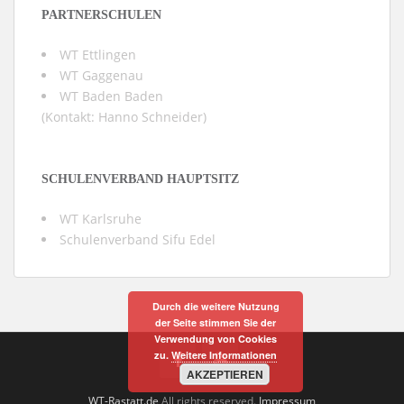
PARTNERSCHULEN
WT Ettlingen
WT Gaggenau
WT Baden Baden
(Kontakt:
Hanno Schneider
)
SCHULENVERBAND HAUPTSITZ
WT Karlsruhe
Schulenverband Sifu Edel
Durch die weitere Nutzung
der Seite stimmen Sie der
Verwendung von Cookies
zu.
Weitere Informationen
AKZEPTIEREN
WT-Rastatt.de
All rights reserved.
Impressum