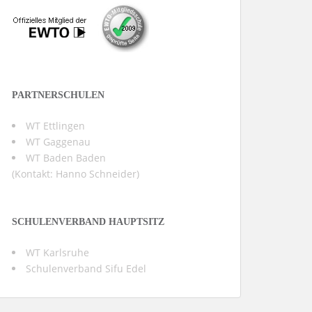
PARTNERSCHULEN
WT Ettlingen
WT Gaggenau
WT Baden Baden
(Kontakt:
Hanno Schneider
)
SCHULENVERBAND HAUPTSITZ
WT Karlsruhe
Schulenverband Sifu Edel