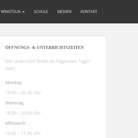
WINGTSUN
SCHULE
MEDIEN
KONTAKT
ÖFFNUNGS- & UNTERRICHTSZEITEN
Der Unterricht findet an folgenden Tagen
statt:
Montag
19:00 – 20:30 Uhr
Dienstag
18:30 – 20:00 Uhr
Mittwoch
10:00 – 11:30 Uhr