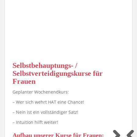
e
i
f
e
r
n
a
e
h
e
r
t
Selbstbehauptungs- /
s
Selbstverteidigungskurse für
i
c
Frauen
h
v
Geplanter Wochenendkurs:
o
n
– Wer sich wehrt HAT eine Chance!
h
i
– Nein ist ein vollständiger Satz!
n
– Intuition hilft weiter!
t
e
n
Aufbau unserer Kurse für Frauen: