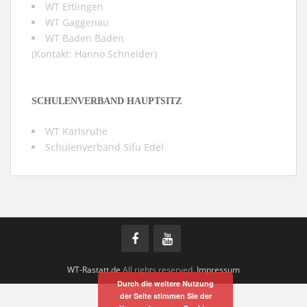
WT Ettlingen
WT Gaggenau
WT Baden Baden
(Kontakt:
Hanno Schneider
)
SCHULENVERBAND HAUPTSITZ
WT Karlsruhe
Schulenverband Sifu Edel
WT-Rastatt.de
All rights reserved.
Impressum
Durch die weitere Nutzung
der Seite stimmen Sie der