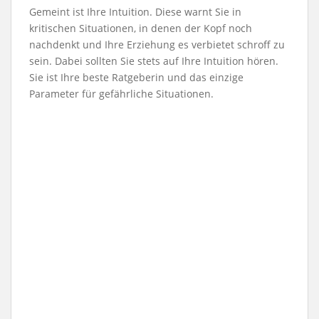
Gemeint ist Ihre Intuition.
Diese warnt Sie in
kritischen Situationen, in denen der Kopf noch
nachdenkt und Ihre Erziehung es verbietet schroff zu
sein. Dabei sollten Sie stets auf Ihre Intuition hören.
Sie ist Ihre beste Ratgeberin und das einzige
Parameter für gefährliche Situationen.
1
.
A
n
g
r